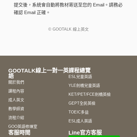
t
提交後，系統會自動將教材寄送至您的 Email。請務必
e
r
確認 Email 正確。
n
a
t
© GOOTALK 線上英文
i
v
e
:
GOOTALK線上一對一英
課程總覽
語
ESL兒童英語
關於我們
YLE劍橋兒童英語
課程內容
KET/PET/FCE劍橋英檢
成人英文
GEPT全民英檢
教學師資
TOEIC多益
流程介紹
ESL成人英語
GOO英語修煉室
客服時間
Line官方客服