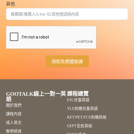
其他
領取免費體驗課
A
l
t
e
GOOTALK線上一對一英
課程總覽
r
語
ESL兒童英語
n
關於我們
a
YLE劍橋兒童英語
t
課程內容
KET/PET/FCE劍橋英檢
i
成人英文
v
GEPT全民英檢
e
教學師資