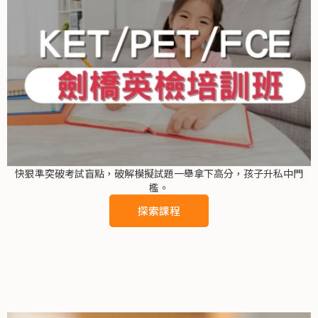
快狠準突破考試盲點，破解模擬試題一舉拿下高分，孩子升私中門
檻。
探索課程