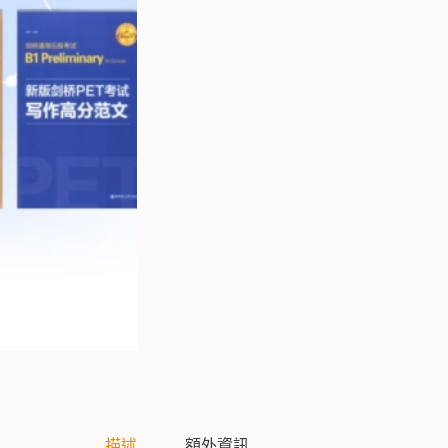
t
e
r
n
a
t
i
v
e
:
描述
額外資訊