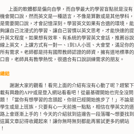
上面的軟體都是偏向自學，而自學最大的學習盲點就是沒有
機會開口說，然而英文是一種語言，不像是算數或是其他學科，
是需要開口說，才會記憶深刻。學習英文如果有合適的環境，能
夠讓自己沈浸式的學習、讓自己習慣以英文思考，才能快速的提
升英文程度。如果想有效率、有系統的學習英文會話，推薦谷說
線上英文，上課方式有一對一、1到3人小班、大會堂，滿足你的
所有需求。老師都是持有國際教師認證的師資，擁有道地標準的
口音，老師具有教學熱忱，很適合有口說訓練需求的朋友。
總結
謝謝大家的觀看！看完上面的介紹有沒有心動了呢？趕緊下
載有興趣的APP或是登入網站看看吧！從最基礎開始也完全沒問
題！「當你有想學習的念頭起，你就已經開始進步了！」不論是
學生或是上班族，只要有心一天前進一點點，相信在學英文的道
路上會逐漸上手的！今天的介紹就到這邊告一段落囉～想要找到
這篇文章記得
收
藏起來！
讓你無時無刻都能再嘗試更多的網站
！