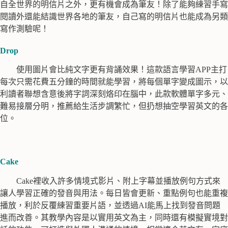
自全世界的明信片之外，更有機會成為筆友！除了能夠練習手寫
閱讀外還能結識世界各地的筆友，自己寫的明信片也能成為另類
寫作測驗呢！
Drop
使用圖片會比純文字更有背誦效果！這款語言學習APP主打
每次只需花費五分鐘的時間就能學習，將每個單字變成圖示，以
利讀者聯想含意後將字詞深刻烙印在腦中，此款軟體單字多元、
難易接層分明，推薦給生活步調繁忙，但扔想抽空學習英文的各
位。
Cake
Cake裡收入許多情境式影片、附上字幕並播放例句方式來
讓人學習正確的發音與用法。每日皆會更新、重點例句也能重複
播放，利於反覆練習重要片語，並透過AI能馬上找到發音問題
進而改善。其教學內容是以實用英文為主，同時還有模擬實境對