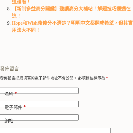
這裡啦！
【新制多益高分關鍵】聽讀高分大補帖！解題技巧通通在
這！
Hope和Wish傻傻分不清楚？明明中文都翻成希望，但其實
用法大不同！
發佈留言
A
發佈留言必須填寫的電子郵件地址不會公開。
必填欄位標示為
*
l
t
*
e
名稱
r
n
*
電子郵件
a
t
i
網站
v
e