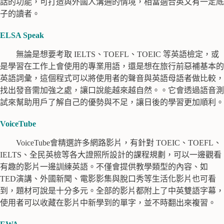
話的功能，可打造與外國人溝通的情境，相當適合英文有一定底
子的讀者。
ELSA Speak
無論是想要考取
IELTS
、
TOEFL
、
TOEIC
等英語檢定，或
是學習在工作上會使用的專業用語，還是想在旅行前惡補基本的
英語詞彙，這個程式可以將使用者的聲音與英語母語者做比較，
找出發音需加強之處，讓口說能越來越自然。。它會透過語音測
試來幫助用戶了解自己的優勢與不足，讓日後的學習更加順利。
VoiceTube
VoiceTube會精選許多網路影片，有針對 TOEIC、TOEFL、
IELTS、全民英檢等各大證照所設計的課程規劃，
可以一邊觀看
有趣的影片一邊訓練英語。
不僅會提供教學類型的內容、如
TED演講、外國新聞、電影影集與脫口秀等生活化影片也可看
到，題材可說是十分多元。全部的影片都附上了中英雙語字幕，
使用者可以收藏在影片中新學到的單字，並不時翻出來複習。